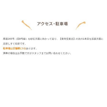
県道265号（旧9号線）を砂丘方面に向かって走り、【覚寺交差点】の次の1本目を浜坂方面に
左折しすぐ右折です。
駐車場は店舗横に5台
あります。
満車の場合はお手数ですがスタッフまでお問い合わせください。