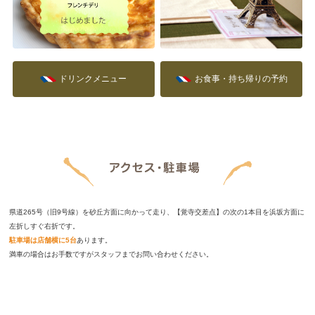
ドリンクメニュー
お食事・持ち帰りの予約
県道265号（旧9号線）を砂丘方面に向かって走り、【覚寺交差点】の次の1本目を浜坂方面に
左折しすぐ右折です。
駐車場は店舗横に5台
あります。
満車の場合はお手数ですがスタッフまでお問い合わせください。